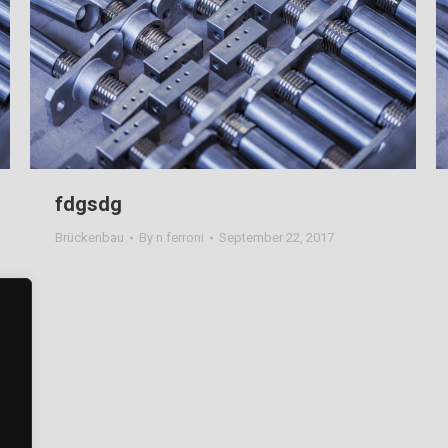
fdgsdg
Brückenbau
By
n.ferroni
September 22, 2017