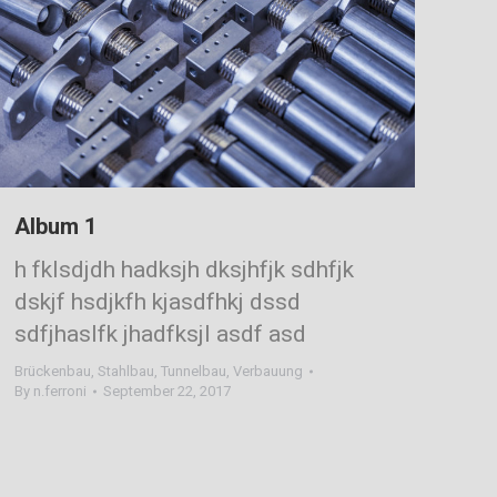
Album 1
h fklsdjdh hadksjh dksjhfjk sdhfjk
dskjf hsdjkfh kjasdfhkj dssd
sdfjhaslfk jhadfksjl asdf asd
Brückenbau
,
Stahlbau
,
Tunnelbau
,
Verbauung
By
n.ferroni
September 22, 2017