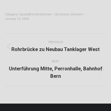
Category:
Spezialkonstruktionen
By
Inessa Jörimann
January 14, 2020
Project
PREVIOUS
navigation
Rohrbrücke zu Neubau Tanklager West
Previous
project:
NEXT
Unterführung Mitte, Perronhalle, Bahnhof
Next
Bern
project: